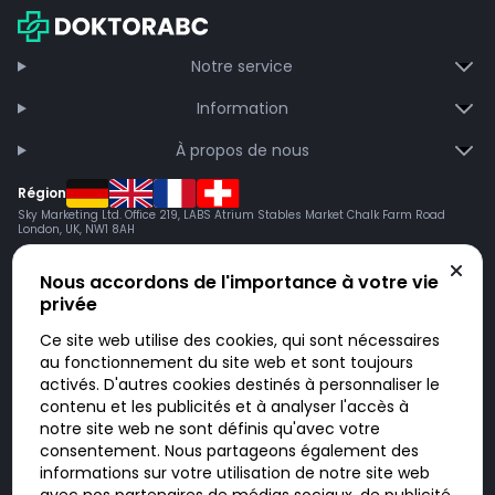
Notre service
Information
À propos de nous
Région
Sky Marketing Ltd. Office 219, LABS Atrium Stables Market Chalk Farm Road
London, UK, NW1 8AH
Nous accordons de l'importance à votre vie
privée
Ce site web utilise des cookies, qui sont nécessaires
au fonctionnement du site web et sont toujours
activés. D'autres cookies destinés à personnaliser le
contenu et les publicités et à analyser l'accès à
Doktorabc.com est une plateforme de mise en relation et n’est pas une
pharmacie en ligne. Nous ne vendons ni ne livrons de médicaments ou
notre site web ne sont définis qu'avec votre
autres produits. Les informations sur les produits, médicaments et prix
consentement. Nous partageons également des
n’ont pas valeur d’offre. Vous êtes responsable du respect des lois en
vigueur dans votre pays. L’utilisation du site se fait à vos risques et sous
informations sur votre utilisation de notre site web
votre responsabilité. Vous visitez et utilisez ce site de votre propre