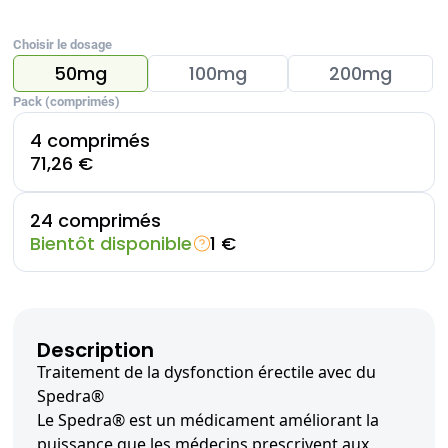
Choisir le dosage
50mg
100mg
200mg
Pack (comprimés)
4 comprimés
71,26 €
24 comprimés
Bientôt disponible
1 €
Description
Traitement de la dysfonction érectile avec du
Spedra®
Le Spedra® est un médicament améliorant la
puissance que les médecins prescrivent aux