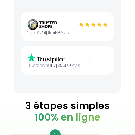
Note
4.78
|
19.5K+
Avis
TrustScore
4.7
|
35.3K+
Avis
3 étapes simples
100% en ligne
1