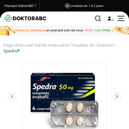
Pourquoi DoktorABC ?
Livraison en 1 à 2 jours
Tous les traitemen
Page d'accueil
/
Santé masculine
/
Troubles de l'érection
/
Spedra®