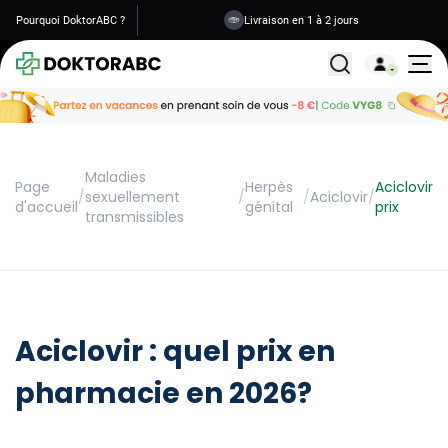
Pourquoi DoktorABC ?
Livraison en 1 à 2 jours
Tous les traitemen
Maladies
Page
Herpès
Aciclovir
/
sexuellement
/
/
Aciclovir
/
d'accueil
génital
prix
transmissibles
Aciclovir : quel prix en
pharmacie en 2026?