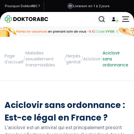
Pourquoi DoktorABC ?
Livraison en 1 à 2 jours
Tous les traitemen
Maladies
Aciclovir
Page
Herpès
/
sexuellement
/
/
Aciclovir
/
sans
d'accueil
génital
transmissibles
ordonnance
Aciclovir sans ordonnance :
Est-ce légal en France ?
L'aciclovir est un antiviral qui est principalement prescrit