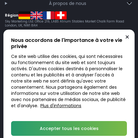
À propos de nous
Région
Sky Marketing Ltd. Office 219, LABS Atrium Stables Market Chalk Farm Road
London, UK, NW1 8AH
Nous accordons de l'importance à votre vie
privée
Ce site web utilise des cookies, qui sont nécessaires
au fonctionnement du site web et sont toujours
activés. D'autres cookies destinés à personnaliser le
contenu et les publicités et à analyser l'accès à
Doktorabc.com est une plateforme de mise en relation et n’est pas une
pharmacie en ligne. Nous ne vendons ni ne livrons de médicaments ou
notre site web ne sont définis qu'avec votre
autres produits. Les informations sur les produits, médicaments et prix
consentement. Nous partageons également des
n’ont pas valeur d’offre. Vous êtes responsable du respect des lois en
vigueur dans votre pays. L’utilisation du site se fait à vos risques et sous
informations sur votre utilisation de notre site web
votre responsabilité. Vous visitez et utilisez ce site de votre propre
avec nos partenaires de médias sociaux, de publicité
initiative.
et d'analyse.
Plus d'informations
© 2026 DoktorABC.com
Accepter tous les cookies