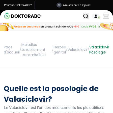
Pourquoi DoktorABC ?
Livraison en 1 à 2 jours
Tous les traitemen
Maladies
Page
Herpès
Valaciclovir
/
sexuellement
/
/
Valaciclovir
/
d'accueil
génital
Posologie
transmissibles
Quelle est la posologie de
Valaciclovir?
Le Valaciclovir est l'un des médicaments les plus utilisés