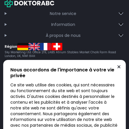
Notre service
Information
À propos de nous
Région
Sky Marketing Ltd. Office 219, LABS Atrium Stables Market Chalk Farm Road
London, UK, NW1 8AH
Nous accordons de l'importance à votre vie
privée
Ce site web utilise des cookies, qui sont nécessaires
au fonctionnement du site web et sont toujours
activés. D'autres cookies destinés à personnaliser le
contenu et les publicités et à analyser l'accès à
Doktorabc.com est une plateforme de mise en relation et n’est pas une
pharmacie en ligne. Nous ne vendons ni ne livrons de médicaments ou
notre site web ne sont définis qu'avec votre
autres produits. Les informations sur les produits, médicaments et prix
consentement. Nous partageons également des
n’ont pas valeur d’offre. Vous êtes responsable du respect des lois en
vigueur dans votre pays. L’utilisation du site se fait à vos risques et sous
informations sur votre utilisation de notre site web
votre responsabilité. Vous visitez et utilisez ce site de votre propre
avec nos partenaires de médias sociaux, de publicité
initiative.