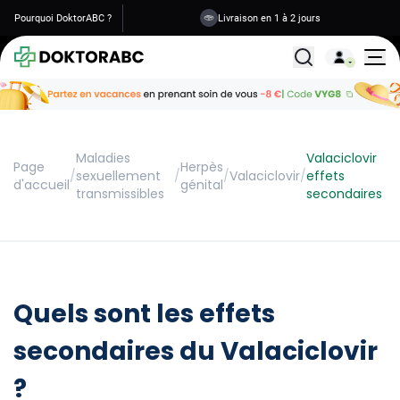
Pourquoi DoktorABC ?
Livraison en 1 à 2 jours
Tous les traitemen
Maladies
Valaciclovir
Page
Herpès
/
sexuellement
/
/
Valaciclovir
/
effets
d'accueil
génital
transmissibles
secondaires
Quels sont les effets
secondaires du Valaciclovir
?