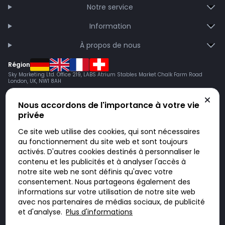
Notre service
Information
À propos de nous
Région
Sky Marketing Ltd. Office 219, LABS Atrium Stables Market Chalk Farm Road
London, UK, NW1 8AH
Nous accordons de l'importance à votre vie
privée
Ce site web utilise des cookies, qui sont nécessaires
au fonctionnement du site web et sont toujours
activés. D'autres cookies destinés à personnaliser le
contenu et les publicités et à analyser l'accès à
Doktorabc.com est une plateforme de mise en relation et n’est pas une
pharmacie en ligne. Nous ne vendons ni ne livrons de médicaments ou
notre site web ne sont définis qu'avec votre
autres produits. Les informations sur les produits, médicaments et prix
consentement. Nous partageons également des
n’ont pas valeur d’offre. Vous êtes responsable du respect des lois en
vigueur dans votre pays. L’utilisation du site se fait à vos risques et sous
informations sur votre utilisation de notre site web
votre responsabilité. Vous visitez et utilisez ce site de votre propre
avec nos partenaires de médias sociaux, de publicité
initiative.
et d'analyse.
Plus d'informations