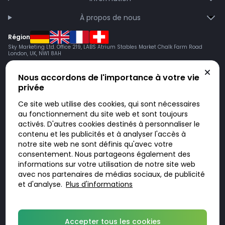
À propos de nous
Région
Sky Marketing Ltd. Office 219, LABS Atrium Stables Market Chalk Farm Road
London, UK, NW1 8AH
Nous accordons de l'importance à votre vie
privée
Ce site web utilise des cookies, qui sont nécessaires
au fonctionnement du site web et sont toujours
activés. D'autres cookies destinés à personnaliser le
contenu et les publicités et à analyser l'accès à
Doktorabc.com est une plateforme de mise en relation et n’est pas une
pharmacie en ligne. Nous ne vendons ni ne livrons de médicaments ou
notre site web ne sont définis qu'avec votre
autres produits. Les informations sur les produits, médicaments et prix
consentement. Nous partageons également des
n’ont pas valeur d’offre. Vous êtes responsable du respect des lois en
vigueur dans votre pays. L’utilisation du site se fait à vos risques et sous
informations sur votre utilisation de notre site web
votre responsabilité. Vous visitez et utilisez ce site de votre propre
avec nos partenaires de médias sociaux, de publicité
initiative.
et d'analyse.
Plus d'informations
© 2026 DoktorABC.com
Accepter tous les cookies