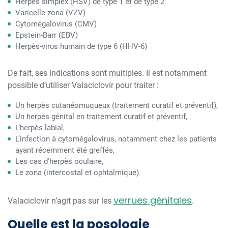
Herpes simplex (HSV) de type 1 et de type 2
Varicelle-zona (VZV)
Cytomégalovirus (CMV)
Epstein-Barr (EBV)
Herpès-virus humain de type 6 (HHV-6)
De fait, ses indications sont multiples. Il est notamment
possible d’utiliser Valaciclovir pour traiter :
Un herpès cutanéomuqueux (traitement curatif et préventif),
Un herpès génital en traitement curatif et préventif,
L’herpès labial,
L’infection à cytomégalovirus, notamment chez les patients
ayant récemment été greffés,
Les cas d’herpès oculaire,
Le zona (intercostal et ophtalmique).
verrues génitales
Valaciclovir n’agit pas sur les
.
Quelle est la posologie