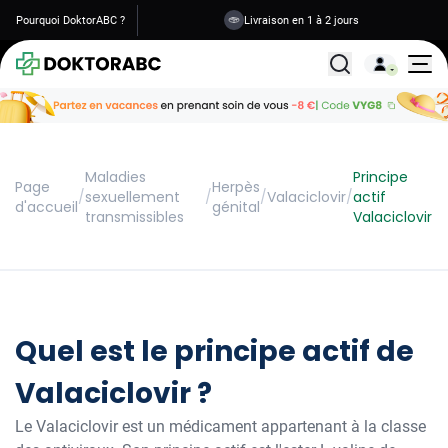
Pourquoi DoktorABC ?
Livraison en 1 à 2 jours
Tous les traitemen
Maladies
Principe
Page
Herpès
/
sexuellement
/
/
Valaciclovir
/
actif
d'accueil
génital
transmissibles
Valaciclovir
Quel est le principe actif de
Valaciclovir ?
Le Valaciclovir est un médicament appartenant à la classe