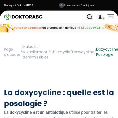
Pourquoi DoktorABC ?
Livraison en 1 à 2 jours
Tous les traitemen
Maladies
Page
Doxycyclin
/
sexuellement
/
Chlamydia
/
Doxycycline
/
d'accueil
Posologie
transmissibles
La doxycycline : quelle est la
posologie ?
La
doxycycline est un antibiotique
utilisé pour traiter les