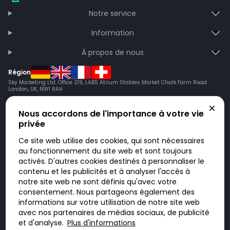
Notre service
Information
À propos de nous
Région
Sky Marketing Ltd. Office 219, LABS Atrium Stables Market Chalk Farm Road
London, UK, NW1 8AH
Nous accordons de l'importance à votre vie
privée
Ce site web utilise des cookies, qui sont nécessaires
au fonctionnement du site web et sont toujours
activés. D'autres cookies destinés à personnaliser le
contenu et les publicités et à analyser l'accès à
Doktorabc.com est une plateforme de mise en relation et n’est pas une
pharmacie en ligne. Nous ne vendons ni ne livrons de médicaments ou
notre site web ne sont définis qu'avec votre
autres produits. Les informations sur les produits, médicaments et prix
consentement. Nous partageons également des
n’ont pas valeur d’offre. Vous êtes responsable du respect des lois en
vigueur dans votre pays. L’utilisation du site se fait à vos risques et sous
informations sur votre utilisation de notre site web
votre responsabilité. Vous visitez et utilisez ce site de votre propre
avec nos partenaires de médias sociaux, de publicité
initiative.
et d'analyse.
Plus d'informations