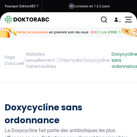
Pourquoi DoktorABC ?
Livraison en 1 à 2 jours
Tous les traitemen
Maladies
Doxycyclin
Page
/
sexuellement
/
Chlamydia
/
Doxycycline
/
sans
d'accueil
transmissibles
ordonnanc
Doxycycline sans
ordonnance
La Doxycycline fait partie des antibiotiques les plus