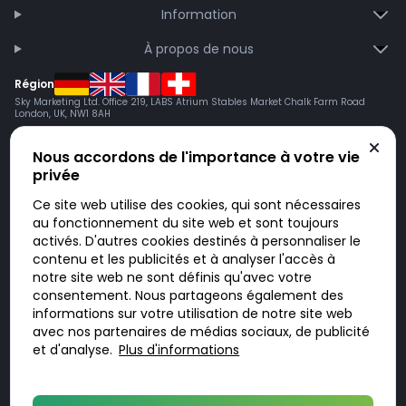
Information
À propos de nous
Région
Sky Marketing Ltd. Office 219, LABS Atrium Stables Market Chalk Farm Road
London, UK, NW1 8AH
Nous accordons de l'importance à votre vie
privée
Ce site web utilise des cookies, qui sont nécessaires
au fonctionnement du site web et sont toujours
activés. D'autres cookies destinés à personnaliser le
contenu et les publicités et à analyser l'accès à
Doktorabc.com est une plateforme de mise en relation et n’est pas une
pharmacie en ligne. Nous ne vendons ni ne livrons de médicaments ou
notre site web ne sont définis qu'avec votre
autres produits. Les informations sur les produits, médicaments et prix
consentement. Nous partageons également des
n’ont pas valeur d’offre. Vous êtes responsable du respect des lois en
vigueur dans votre pays. L’utilisation du site se fait à vos risques et sous
informations sur votre utilisation de notre site web
votre responsabilité. Vous visitez et utilisez ce site de votre propre
avec nos partenaires de médias sociaux, de publicité
initiative.
et d'analyse.
Plus d'informations
© 2026 DoktorABC.com