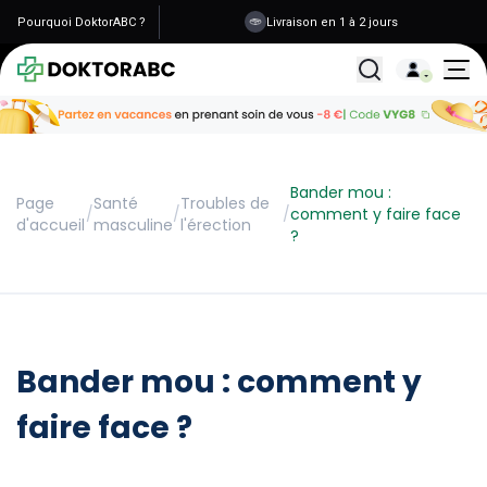
Pourquoi DoktorABC ?
Livraison en 1 à 2 jours
Tous les traitemen
Bander mou :
Page
Santé
Troubles de
/
/
/
comment y faire face
d'accueil
masculine
l'érection
?
Bander mou : comment y
faire face ?