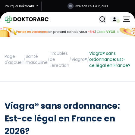
Pourquoi DoktorABC ?
Livraison en 1 à 2 jours
Tous les traitemen
Troubles
Viagra® sans
Page
Santé
/
/
de
/
Viagra®
/
ordonnance: Est-
d'accueil
masculine
l'érection
ce légal en France?
Viagra® sans ordonnance:
Est-ce légal en France en
2026?