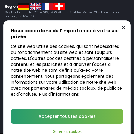
Région
Sky Marketing Ltd. Office 219, LABS Atrium Stables Market Chalk Farm Road
London, UK, NW1 8AH
Nous accordons de l'importance à votre vie
privée
Ce site web utilise des cookies, qui sont nécessaires
au fonctionnement du site web et sont toujours
activés. D'autres cookies destinés à personnaliser le
contenu et les publicités et à analyser l'accès à
Doktorabc.com est une plateforme de mise en relation et n’est pas une
pharmacie en ligne. Nous ne vendons ni ne livrons de médicaments ou
notre site web ne sont définis qu'avec votre
autres produits. Les informations sur les produits, médicaments et prix
consentement. Nous partageons également des
n’ont pas valeur d’offre. Vous êtes responsable du respect des lois en
vigueur dans votre pays. L’utilisation du site se fait à vos risques et sous
informations sur votre utilisation de notre site web
votre responsabilité. Vous visitez et utilisez ce site de votre propre
avec nos partenaires de médias sociaux, de publicité
initiative.
et d'analyse.
Plus d'informations
© 2026 DoktorABC.com
Accepter tous les cookies
Gérer les cookies