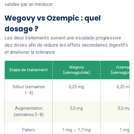
validée par un médecin.
Wegovy vs Ozempic : quel
dosage ?
Les deux traitements suivent une escalade progressive
des doses afin de réduire les effets secondaires digestifs
et améliorer la tolérance.
Wegovy
Ozempic
Étape de traitement
(sémaglutide)
(sémaglutid
Début (semaines
0,25 mg
0,25 mg
1–4)
Augmentation
0,5 mg
0,5 mg
(semaines 5–8)
Paliers
1 mg → 1,7 mg
1 mg