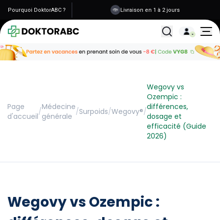
Pourquoi DoktorABC ?
Livraison en 1 à 2 jours
Tous les traitemen
Wegovy vs
Ozempic :
Page
Médecine
différences,
/
/
Surpoids
/
Wegovy®
/
d'accueil
générale
dosage et
efficacité (Guide
2026)
Wegovy vs Ozempic :