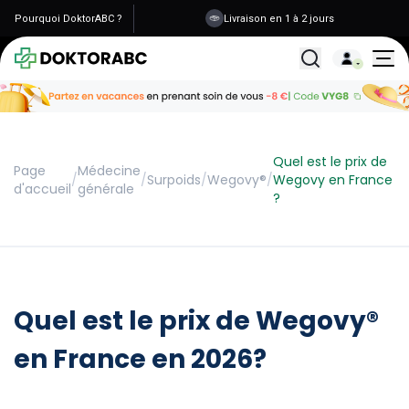
Pourquoi DoktorABC ?
Livraison en 1 à 2 jours
Données sécurisées
Tous les traitemen
Quel est le prix de
Page
Médecine
/
/
Surpoids
/
Wegovy®
/
Wegovy en France
d'accueil
générale
?
Quel est le prix de Wegovy®
en France en 2026?