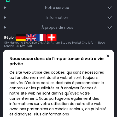
Notre service
Information
À propos de nous
Région
Sky Marketing Ltd. Office 219, LABS Atrium Stables Market Chalk Farm Road
London, UK, NW1 8AH
Nous accordons de l'importance à votre vie
privée
Ce site web utilise des cookies, qui sont nécessaires
au fonctionnement du site web et sont toujours
activés. D'autres cookies destinés à personnaliser le
contenu et les publicités et à analyser l'accès à
Doktorabc.com est une plateforme de mise en relation et n’est pas une
pharmacie en ligne. Nous ne vendons ni ne livrons de médicaments ou
notre site web ne sont définis qu'avec votre
autres produits. Les informations sur les produits, médicaments et prix
consentement. Nous partageons également des
n’ont pas valeur d’offre. Vous êtes responsable du respect des lois en
vigueur dans votre pays. L’utilisation du site se fait à vos risques et sous
informations sur votre utilisation de notre site web
votre responsabilité. Vous visitez et utilisez ce site de votre propre
avec nos partenaires de médias sociaux, de publicité
initiative.
et d'analyse.
Plus d'informations