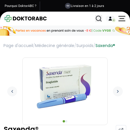
Pourquoi DoktorABC ?
Livraison en 1 à 2 jours
Tous les traitemen
Page d'accueil
/
Médecine générale
/
Surpoids
/
Saxenda®
Saxenda®