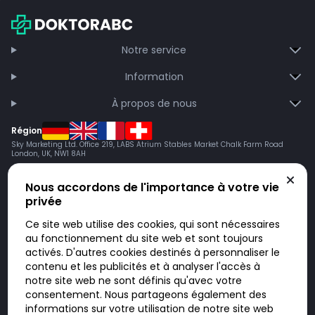
Notre service
Information
À propos de nous
Région
Sky Marketing Ltd. Office 219, LABS Atrium Stables Market Chalk Farm Road
London, UK, NW1 8AH
Nous accordons de l'importance à votre vie
privée
Ce site web utilise des cookies, qui sont nécessaires
au fonctionnement du site web et sont toujours
activés. D'autres cookies destinés à personnaliser le
contenu et les publicités et à analyser l'accès à
Doktorabc.com est une plateforme de mise en relation et n’est pas une
pharmacie en ligne. Nous ne vendons ni ne livrons de médicaments ou
notre site web ne sont définis qu'avec votre
autres produits. Les informations sur les produits, médicaments et prix
consentement. Nous partageons également des
n’ont pas valeur d’offre. Vous êtes responsable du respect des lois en
vigueur dans votre pays. L’utilisation du site se fait à vos risques et sous
informations sur votre utilisation de notre site web
votre responsabilité. Vous visitez et utilisez ce site de votre propre