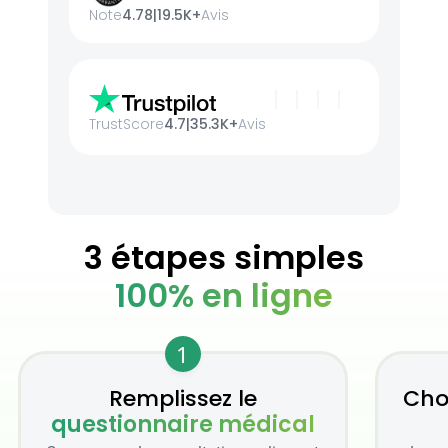
Note
4.78
|
19.5K+
Avis
TrustScore
4.7
|
35.3K+
Avis
3 étapes simples
100% en ligne
1
Remplissez le
Cho
questionnaire médical