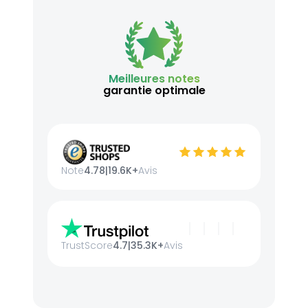
Meilleures notes
garantie optimale
Note
4.78
|
19.6K+
Avis
TrustScore
4.7
|
35.3K+
Avis