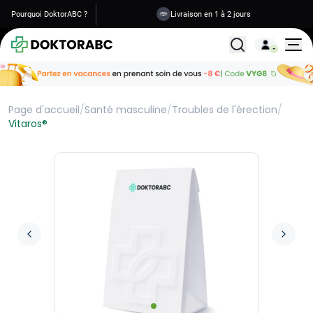
Pourquoi DoktorABC ?
Livraison en 1 à 2 jours
Tous les traitemen
Page d'accueil
/
Santé masculine
/
Troubles de l'érection
/
Vitaros®