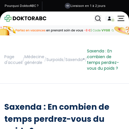
Pourquoi DoktorABC ?
Livraison en 1 à 2 jours
Tous les traitemen
Saxenda : En
Page
Médecine
combien de
/
/
Surpoids
/
Saxenda®
/
d'accueil
générale
temps perdrez-
vous du poids ?
Saxenda : En combien de
temps perdrez-vous du