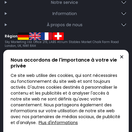
Notre service
Information
À propos de nous
Région
Sky Marketing Ltd. Office 219, LABS Atrium Stables Market Chalk Farm Road
London, UK, NW1 8AH
Nous accordons de l'importance à votre vie
privée
Ce site web utilise des cookies, qui sont nécessaires
au fonctionnement du site web et sont toujours
activés. D'autres cookies destinés à personnaliser le
contenu et les publicités et à analyser l'accès à
Doktorabc.com est une plateforme de mise en relation et n’est pas une
pharmacie en ligne. Nous ne vendons ni ne livrons de médicaments ou
notre site web ne sont définis qu'avec votre
autres produits. Les informations sur les produits, médicaments et prix
consentement. Nous partageons également des
n’ont pas valeur d’offre. Vous êtes responsable du respect des lois en
vigueur dans votre pays. L’utilisation du site se fait à vos risques et sous
informations sur votre utilisation de notre site web
votre responsabilité. Vous visitez et utilisez ce site de votre propre
avec nos partenaires de médias sociaux, de publicité
initiative.
et d'analyse.
Plus d'informations