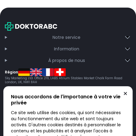
Notre service
Information
À propos de nous
Région
Sky Marketing Ltd. Office 219, LABS Atrium Stables Market Chalk Farm Road
London, UK, NW1 8AH
Nous accordons de l'importance à votre vie
privée
Ce site web utilise des cookies, qui sont nécessaires
au fonctionnement du site web et sont toujours
activés. D'autres cookies destinés à personnaliser le
contenu et les publicités et à analyser l'accès à
Doktorabc.com est une plateforme de mise en relation et n’est pas une
pharmacie en ligne. Nous ne vendons ni ne livrons de médicaments ou