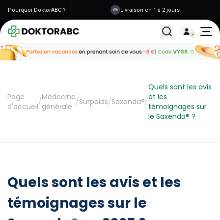
Pourquoi DoktorABC ?
Livraison en 1 à 2 jours
Tous les traitemen
Quels sont les avis
Page
Médecine
et les
/
/
Surpoids
/
Saxenda®
/
d'accueil
générale
témoignages sur
le Saxenda® ?
Quels sont les avis et les
témoignages sur le