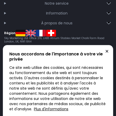
Notre service
Information
À propos de nous
Région
Sky Marketing Ltd. Office 219, LABS Atrium Stables Market Chalk Farm Road
London, UK, NW1 8AH
Nous accordons de l'importance à votre vie
privée
Ce site web utilise des cookies, qui sont nécessaires
au fonctionnement du site web et sont toujours
activés. D'autres cookies destinés à personnaliser le
contenu et les publicités et à analyser l'accès à
Doktorabc.com est une plateforme de mise en relation et n’est pas une
pharmacie en ligne. Nous ne vendons ni ne livrons de médicaments ou
notre site web ne sont définis qu'avec votre
autres produits. Les informations sur les produits, médicaments et prix
consentement. Nous partageons également des
n’ont pas valeur d’offre. Vous êtes responsable du respect des lois en
vigueur dans votre pays. L’utilisation du site se fait à vos risques et sous
informations sur votre utilisation de notre site web
votre responsabilité. Vous visitez et utilisez ce site de votre propre
avec nos partenaires de médias sociaux, de publicité
initiative.
et d'analyse.
Plus d'informations