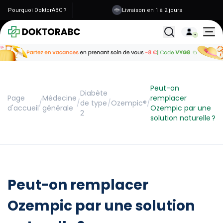
Pourquoi DoktorABC ?
Livraison en 1 à 2 jours
Tous les traitemen
Peut-on
Diabète
Page
Médecine
remplacer
/
/
de type
/
Ozempic®
/
d'accueil
générale
Ozempic par une
2
solution naturelle ?
Peut-on remplacer
Ozempic par une solution