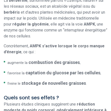
La
berbérine
, surnommée parfois « Ozempic naturel » sur
les réseaux sociaux, est un alcaloïde végétal issu du
berbéris
et d’autres plantes médicinales, qui peut avoir un
impact sur le poids. Utilisée en médecine traditionnelle
pour
réguler la glycémie
, elle agit via la voie
AMPK
, une
enzyme qui fonctionne comme un “interrupteur énergétique”
de nos cellules.
Concrètement,
AMPK s’active lorsque le corps manque
d’énergie
, ce qui :
combustion des graisses
augmente la
,
captation du glucose par les cellules
favorise la
,
stockage de nouvelles graisses
freine le
.
Quels sont ses effets ?
Plusieurs études cliniques suggèrent une
réduction
modeste du poids corporel, généralement inférieure à