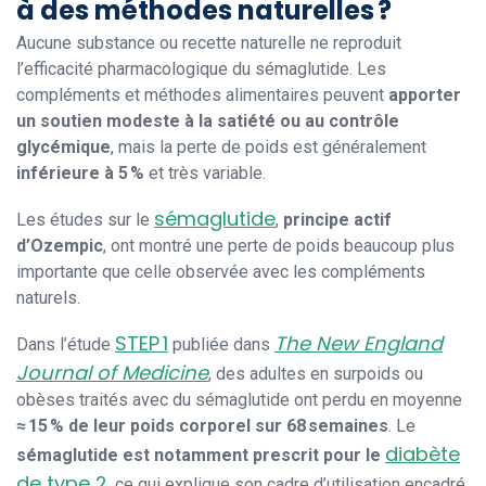
à des méthodes naturelles ?
Aucune substance ou recette naturelle ne reproduit
l’efficacité pharmacologique du sémaglutide. Les
compléments et méthodes alimentaires peuvent
apporter
un soutien modeste à la satiété ou au contrôle
glycémique
, mais la perte de poids est généralement
inférieure à 5 %
et très variable.
sémaglutide
Les études sur le
,
principe actif
d’Ozempic
, ont montré une perte de poids beaucoup plus
importante que celle observée avec les compléments
naturels.
STEP 1
The New England
Dans l’étude
publiée dans
Journal of Medicine
, des adultes en surpoids ou
obèses traités avec du sémaglutide ont perdu en moyenne
≈ 15 % de leur poids corporel sur 68 semaines
. Le
diabète
sémaglutide est notamment prescrit pour le
de type 2
, ce qui explique son cadre d’utilisation encadré