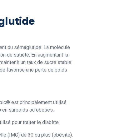
glutide
nt du sémaglutide. La molécule
ion de satiété. En augmentant la
 maintenir un taux de sucre stable
tide favorise une perte de poids
ic® est principalement utilisé
es en surpoids ou obèses.
isé pour traiter le diabète.
le (IMC) de 30 ou plus (obésité).