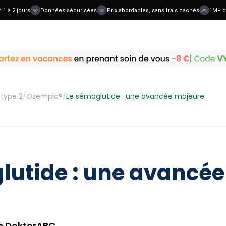
à 2 jours
Données sécurisées
Prix abordables, sans frais cachés
1M+ clien
 type 2
/
Ozempic®
/
Le sémaglutide : une avancée majeure
lutide : une avancé
de DoktorABC