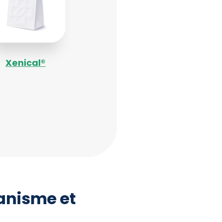
Xenical®
anisme et