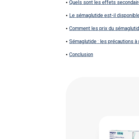
Quels sont les effets secondai
Le sémaglutide est-il disponible
Comment les prix du sémaglutide
Sémaglutide : les précautions à p
Conclusion