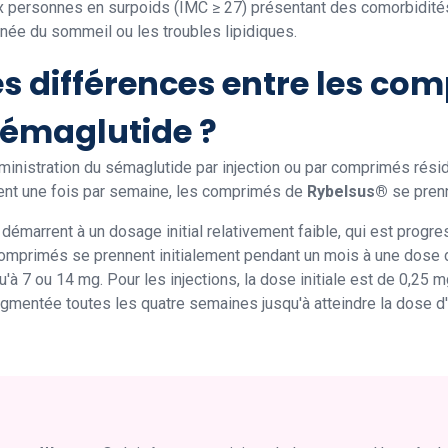
ux personnes en surpoids (IMC ≥ 27) présentant des comorbidités 
apnée du sommeil ou les troubles lipidiques.
es différences entre les com
sémaglutide ?
dministration du sémaglutide par injection ou par comprimés résid
tent une fois par semaine, les comprimés de
Rybelsus®
se pren
émarrent à un dosage initial relativement faible, qui est progr
omprimés se prennent initialement pendant un mois à une dose d
 7 ou 14 mg. Pour les injections, la dose initiale est de 0,25 
mentée toutes les quatre semaines jusqu'à atteindre la dose d'