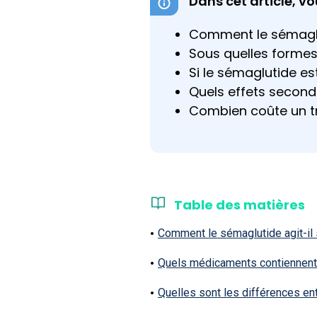
Dans cet article, vo
Comment le sémaglu
Sous quelles formes 
Si le sémaglutide e
Quels effets second
Combien coûte un t
Table des matières
Comment le sémaglutide agit-il 
Quels médicaments contiennent 
Quelles sont les différences en