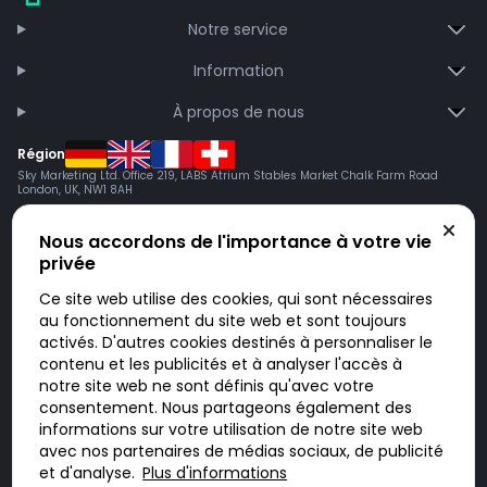
Notre service
Information
À propos de nous
Région
Sky Marketing Ltd. Office 219, LABS Atrium Stables Market Chalk Farm Road
London, UK, NW1 8AH
Nous accordons de l'importance à votre vie
privée
Ce site web utilise des cookies, qui sont nécessaires
au fonctionnement du site web et sont toujours
activés. D'autres cookies destinés à personnaliser le
contenu et les publicités et à analyser l'accès à
Doktorabc.com est une plateforme de mise en relation et n’est pas une
pharmacie en ligne. Nous ne vendons ni ne livrons de médicaments ou
notre site web ne sont définis qu'avec votre
autres produits. Les informations sur les produits, médicaments et prix
consentement. Nous partageons également des
n’ont pas valeur d’offre. Vous êtes responsable du respect des lois en
vigueur dans votre pays. L’utilisation du site se fait à vos risques et sous
informations sur votre utilisation de notre site web
votre responsabilité. Vous visitez et utilisez ce site de votre propre
avec nos partenaires de médias sociaux, de publicité
initiative.
et d'analyse.
Plus d'informations