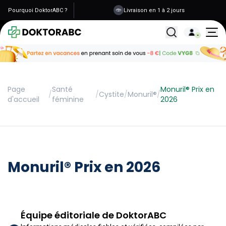
Pourquoi DoktorABC ?
Livraison en 1 à 2 jours
Tous les traitemen
Page
Santé
Monuril® Prix en
/
/
Cystite
/
Monuril®
/
d'accueil
féminine
2026
Monuril® Prix en 2026
Équipe éditoriale de DoktorABC