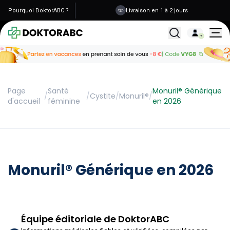
Pourquoi DoktorABC ?
Livraison en 1 à 2 jours
Tous les traitemen
Page
Santé
Monuril® Générique
/
/
Cystite
/
Monuril®
/
d'accueil
féminine
en 2026
Monuril® Générique en 2026
Équipe éditoriale de DoktorABC