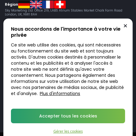
Région
Sky Marketing Ltd. Office 219, LABS Atrium Stables Market Chalk Farm Road
London, UK, NW1 8AH
Nous accordons de l'importance à votre vie
privée
Ce site web utilise des cookies, qui sont nécessaires
au fonctionnement du site web et sont toujours
activés. D'autres cookies destinés à personnaliser le
contenu et les publicités et à analyser l'accès à
Doktorabc.com est une plateforme de mise en relation et n’est pas une
pharmacie en ligne. Nous ne vendons ni ne livrons de médicaments ou
notre site web ne sont définis qu'avec votre
autres produits. Les informations sur les produits, médicaments et prix
consentement. Nous partageons également des
n’ont pas valeur d’offre. Vous êtes responsable du respect des lois en
vigueur dans votre pays. L’utilisation du site se fait à vos risques et sous
informations sur votre utilisation de notre site web
votre responsabilité. Vous visitez et utilisez ce site de votre propre
avec nos partenaires de médias sociaux, de publicité
initiative.
et d'analyse.
Plus d'informations
© 2026 DoktorABC.com
Accepter tous les cookies
Gérer les cookies