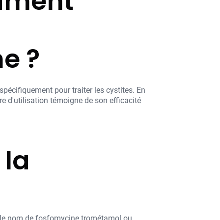
cament
e ?
spécifiquement pour traiter les cystites. En
re d'utilisation témoigne de son efficacité
 la
s le nom de fosfomycine trométamol ou