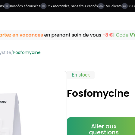
Données sécurisées
Prix abordables, sans frais cachés
1M+ clients
36+ caté
ystite
/
Fosfomycine
En stock
Fosfomycine
Aller aux
questions