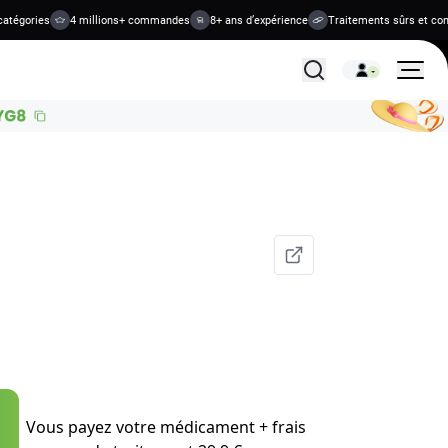
gories
4 millions+ commandes
8+ ans d’expérience
Traitements sûrs et confide
Tous les traitements
Vous payez votre médicament + frais