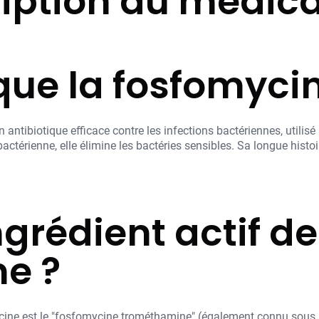
iption du médi
que la fosfomycin
ntibiotique efficace contre les infections bactériennes, utilisé 
bactérienne, elle élimine les bactéries sensibles. Sa longue histoi
ngrédient actif de
e ?
omycine est le "fosfomycine trométhamine" (également connu sou