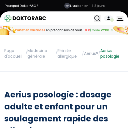
Pourquoi DoktorABC ?
Livraison en 1 à 2 jours
Tous les traitemen
Page
Médecine
Rhinite
Aerius
/
/
/
Aerius®
/
d'accueil
générale
allergique
posologie
Aerius posologie : dosage
adulte et enfant pour un
soulagement rapide des