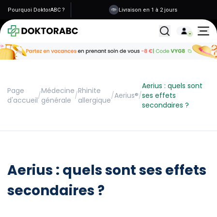
Pourquoi DoktorABC ?
Livraison en 1 à 2 jours
Tous les traitemen
Aerius : quels sont
Page
Médecine
Rhinite
/
/
/
Aerius®
/
ses effets
d'accueil
générale
allergique
secondaires ?
Aerius : quels sont ses effets
secondaires ?