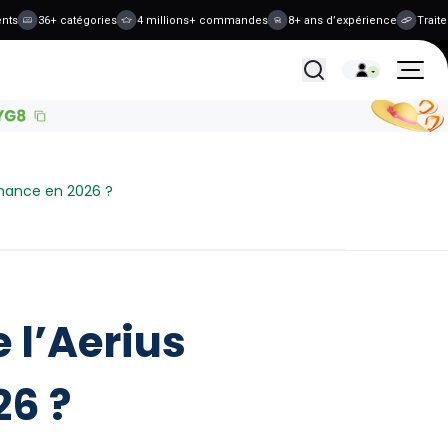
36+ catégories
4 millions+ commandes
8+ ans d’expérience
Traitemen
Tous les traitements
onnance en 2026 ?
 l’Aerius
6 ?