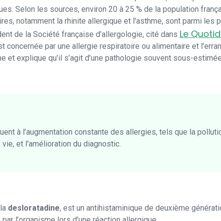
ques. Selon les sources, environ 20 à 25 % de la population fran
ires, notamment la rhinite allergique et l'asthme, sont parmi les 
Le Quoti
dent de la Société française d’allergologie, cité dans
st concernée par une allergie respiratoire ou alimentaire et l’e
arme et explique qu’il s’agit d’une pathologie souvent sous-estimé
uent à l’augmentation constante des allergies, tels que la pollut
e, et l'amélioration du diagnostic.
 la
desloratadine
, est un antihistaminique de deuxième génération
 par l'organisme lors d'une réaction allergique.