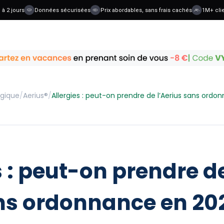
 jours
Données sécurisées
Prix abordables, sans frais cachés
1M+ clients
rgique
/
Aerius®
/
Allergies : peut-on prendre de l’Aerius sans ord
s : peut-on prendre de
ns ordonnance en 202