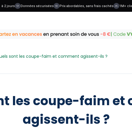
 jours
Données sécurisées
Prix abordables, sans frais cachés
1M+ clients
uels sont les coupe-faim et comment agissent-ils ?
nt les coupe-faim e
agissent-ils ?