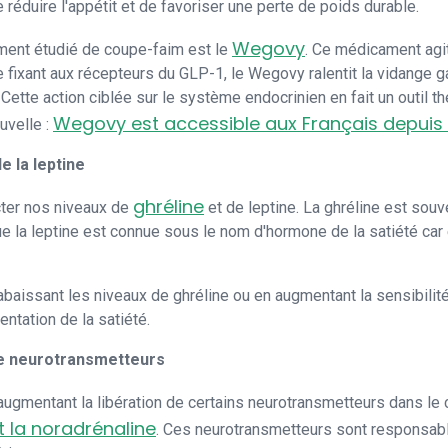
éduire l'appétit et de favoriser une perte de poids durable.
Wegovy
ement étudié de coupe-faim est le
. Ce médicament agit
se fixant aux récepteurs du GLP-1, le Wegovy ralentit la vidange 
t. Cette action ciblée sur le système endocrinien en fait un outil
Wegovy est accessible aux Français depuis
uvelle :
e la leptine
ghréline
cter nos niveaux de
et de leptine. La ghréline est sou
 que la leptine est connue sous le nom d'hormone de la satiété car
aissant les niveaux de ghréline ou en augmentant la sensibilité à
entation de la satiété.
 de neurotransmetteurs
ugmentant la libération de certains neurotransmetteurs dans le 
t la noradrénaline
. Ces neurotransmetteurs sont responsable