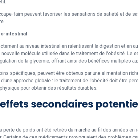
it.
coupe-faim peuvent favoriser les sensations de satiété et de sat
re.
ro-intestinal
tement au niveau intestinal en ralentissant la digestion et en a
e nouvelle molécule utilisée dans le traitement de l'obésité. Le 
égulation de la glycémie, offrant ainsi des bénéfices multiples au
oins spécifiques, peuvent être obtenus par une alimentation rich
d'une approche globale : le traitement de l'obésité doit être per
 physique pour obtenir des résultats durables.
 effets secondaires potenti
perte de poids ont été retirés du marché au fil des années en 
eser. Certains de ces médicaments provoquaient des problèmes ca