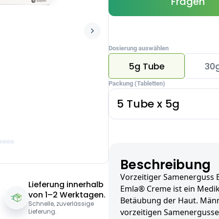
Fragen
Dosierung auswählen
5g Tube
30
Packung (Tabletten)
5 Tube x 5g
Beschreibung
Vorzeitiger Samenerguss
Lieferung innerhalb
Emla® Creme ist ein Medik
von 1–2 Werktagen.
Betäubung der Haut. Män
Schnelle, zuverlässige
vorzeitigen Samenergusses
Lieferung.