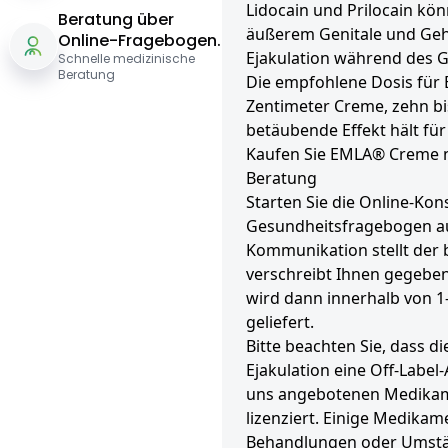
Lidocain und Prilocain kö
Beratung über
äußerem Genitale und Geh
Online-Fragebogen.
Ejakulation während des 
Schnelle medizinische
Beratung
Die empfohlene Dosis für 
Zentimeter Creme, zehn bi
betäubende Effekt hält für
Kaufen Sie EMLA® Creme n
Beratung
Starten Sie die Online-Kons
Gesundheitsfragebogen aus
Kommunikation stellt der
verschreibt Ihnen gegeben
wird dann innerhalb von 
geliefert.
Bitte beachten Sie, dass d
Ejakulation eine Off-Labe
uns angebotenen Medikame
lizenziert. Einige Medikam
Behandlungen oder Umstän