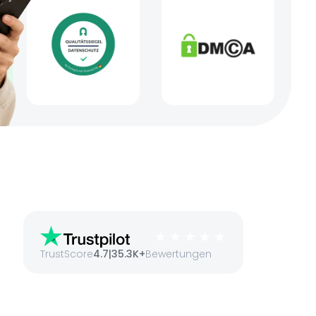
TrustScore
4.7
|
35.3K+
Bewertungen