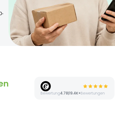
O-
en
Bewertung
4.78
|
19.4K+
Bewertungen