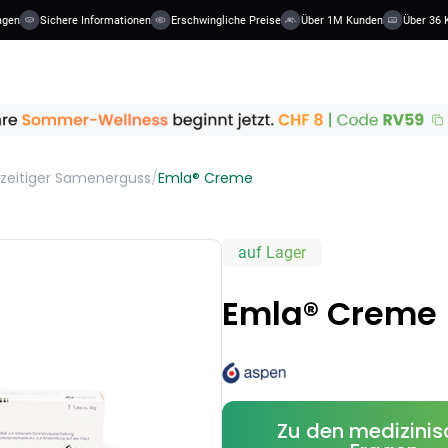
en
Sichere Informationen
Erschwingliche Preise
Über 1M Kunden
Über 36 Ka
zeitiger Samenerguss
/
Emla® Creme
auf Lager
Emla® Creme
Zu den medizini