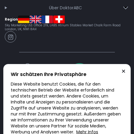
Über DoktorABC
Region
Sky Marketing Ltd. Office 219, LABS Atrium Stables Market Chalk Farm Road
London, UK, NW1 8AH
Wir schätzen Ihre Privatsphäre
Diese Website benutzt Cookies, die für den
technischen Betrieb der Website erforderlich sind
und stets gesetzt werden. Andere Cookies, um
Doktorabc.com ist eine Vermittlungsplattform. Doktorabc ist ausdrücklich
keine Internetapotheke. Doktorabc bietet keine Medikamente oder
Inhalte und Anzeigen zu personalisieren und die
sonstige Produkte an oder liefert diese. Jegliche Informationen zu
Produkten, Medikamenten und Preisen auf der Internetseite beinhalten
Zugriffe auf unsere Website zu analysieren, werden
kein Angebot von Doktorabc an Sie. Für die Einhaltung der in Ihrem Land
nur mit Ihrer Zustimmung gesetzt. Außerdem geben
geltenden Gesetze und sonstigen Rechtsvorschriften sind Sie als Nutzer
selbst verantwortlich. Die Nutzung unseres Services auf Doktorabc durch
wir Informationen zu Ihrer Verwendung unserer
Sie erfolgt auf eigenes Risiko und in eigener Verantwortung. Sie erklären,
Website an unsere Partner für soziale Medien,
diese Internetseite aus eigener Initiative zu besuchen und zu nutzen.
Werbung und Analysen weiter.
Mehr Infos