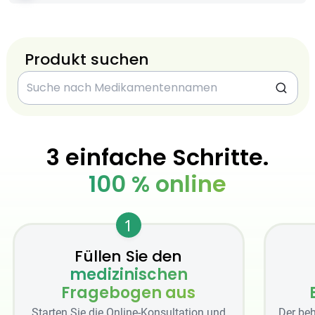
Produkt suchen
3 einfache Schritte.
100 % online
1
Füllen Sie den
medizinischen
Fragebogen aus
Starten Sie die Online-Konsultation und
Der beh