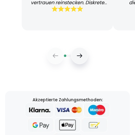
vertrauen reinstecken. Diskrete
di
und schnelle Lieferung
Bearb
Akzeptierte Zahlungsmethoden: