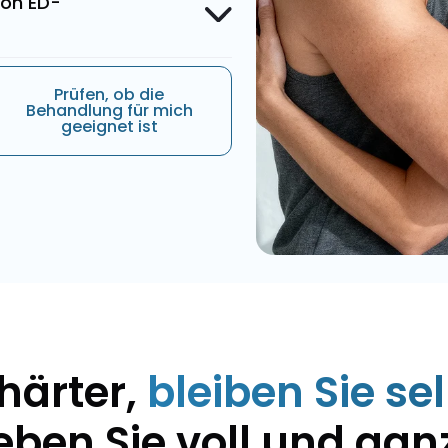
von ED-
Prüfen, ob die
Behandlung für mich
geeignet ist
härter,
bleiben Sie s
eben Sie voll und gan