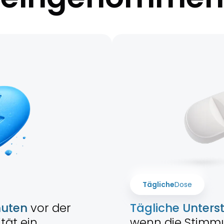
Tägliche
Dose
nuten
vor der
Tägliche Unters
tät ein.
wenn die Stimmu