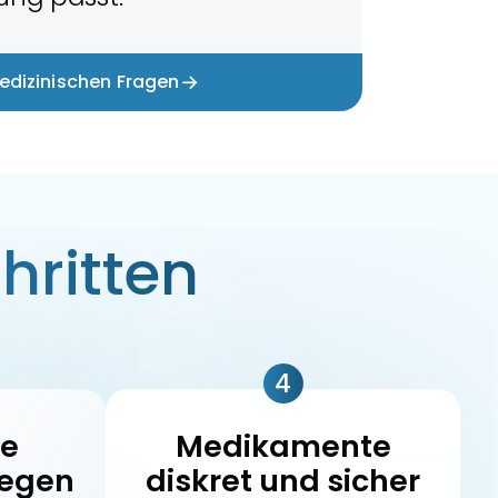
→
edizinischen Fragen
hritten
4
le
Medikamente
legen
diskret und sicher