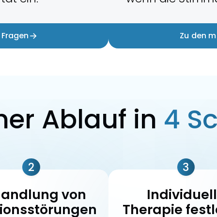
→
 Fragen
Zu den m
her Ablauf in
4 Sc
2
3
andlung von
Individuel
tionsstörungen
Therapie fest