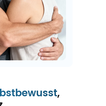
elbstbewusst
,
z.