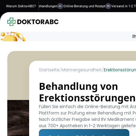
te, qualifizierte Behandlungen
Warum DoktorABC?
Online-Beratung und Rezept
Versand in 1-2 Tagen
Startseite
/
Männergesundheit
/
Erektionsstöru
Behandlung von
Erektionsstörungen
Füllen Sie einfach die Online-Beratung mit Är
Plattform zur Prüfung einer Behandlung mit P
Nach ärztlicher Freigabe wird Ihr Medikament
aus 700+ Apotheken in 1–2 Werktagen geliefer