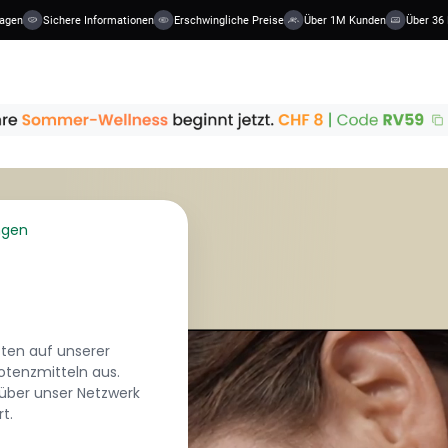
Sichere Informationen
Erschwingliche Preise
Über 1M Kunden
Über 36 Kategori
ngen
zten auf unserer
otenzmitteln aus.
 über unser Netzwerk
t.