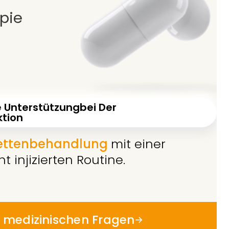
apie
e Unterstützung
Bei Der
tion
lettenbehandlung
mit einer
t injizierten Routine.
 medizinischen Fragen
→