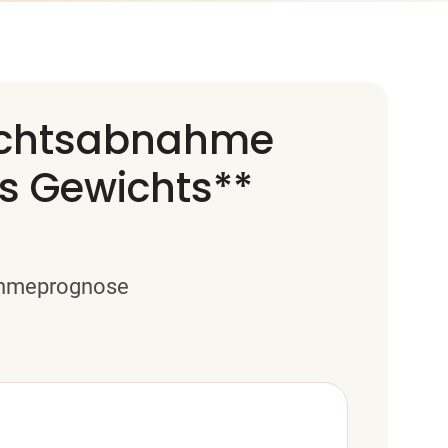
wichtsabnahme
es Gewichts**
nahmeprognose