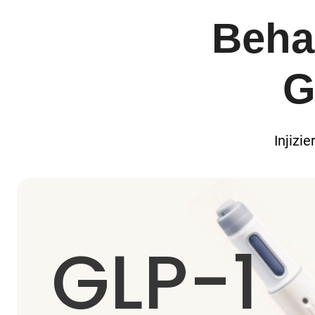
Beha
G
Injizi
GLP-1