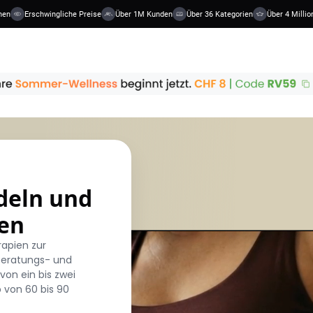
Erschwingliche Preise
Über 1M Kunden
Über 36 Kategorien
Über 4 Millionen
deln und
en
rapien zur
beratungs- und
von ein bis zwei
 von 60 bis 90