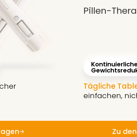
Pillen-Ther
Kontinuierlich
Gewichtsreduk
icher
Tägliche Tab
einfachen, nich
ragen
Zu den
→