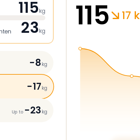
115
115
kg
17 
23
kg
nten
-8
kg
-17
kg
-23
kg
Up to