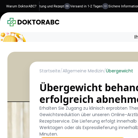
dlungen
Warum DoktorABC?
Online-Beratung und Rezept
Versand in 1-2 Tagen
Sichere Informationen
Startseite
/
Allgemeine Medizin
/
Übergewicht
Übergewicht behan
erfolgreich abnehm
Erhalten Sie Zugang zu klinisch erprobten The
Gewichtsreduktion über unseren Online-Arzt
Rezeptservice. Die Lieferung erfolgt innerhalb 
Werktagen oder als Expresslieferung innerhalb
Minuten.