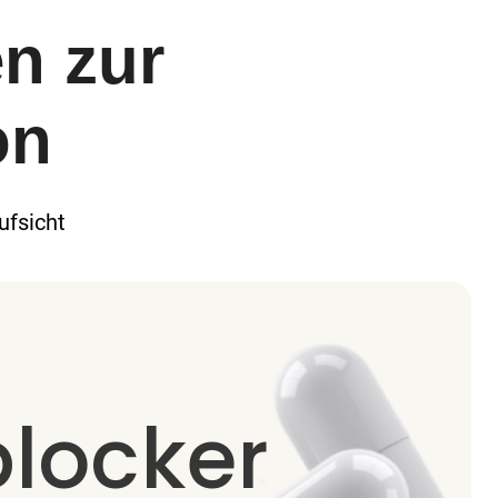
n zur
on
ufsicht
blocker