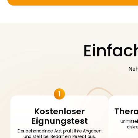
Einfac
Neh
1
Kostenloser
Ther
Eignungstest
Unmittel
diskr
Der behandelnde Arzt prüft Ihre Angaben
und stellt bei Bedarf ein Rezept aus.