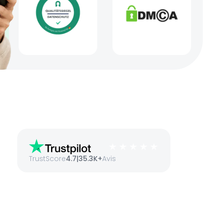
TrustScore
4.7
|
35.3K+
Avis