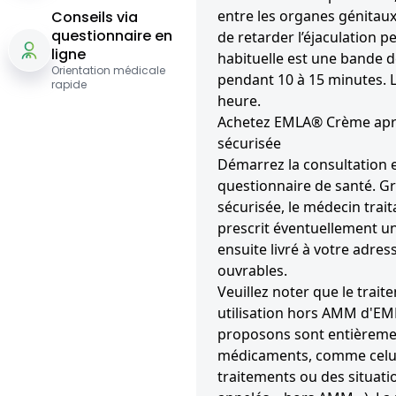
entre les organes génitaux
Conseils via
questionnaire en
de retarder l’éjaculation p
ligne
habituelle est une bande de
Orientation médicale
pendant 10 à 15 minutes. L
rapide
heure.
Achetez EMLA® Crème aprè
sécurisée
Démarrez la consultation e
questionnaire de santé. G
sécurisée, le médecin trait
prescrit éventuellement u
ensuite livré à votre adres
ouvrables.
Veuillez noter que le trait
utilisation hors AMM d'E
proposons sont entièremen
médicaments, comme celui-
traitements ou des situati