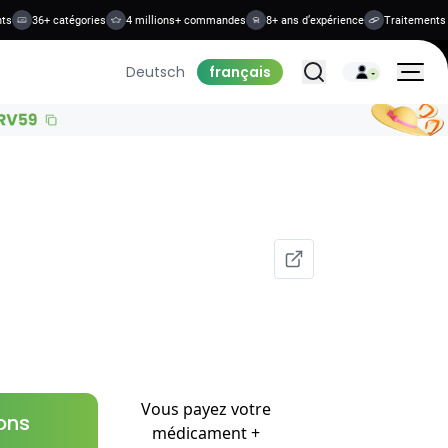
s
36+ catégories
4 millions+ commandes
8+ ans d’expérience
Traitements sû
Tous les traitements
Deutsch
français
Vous payez votre
ions
médicament +