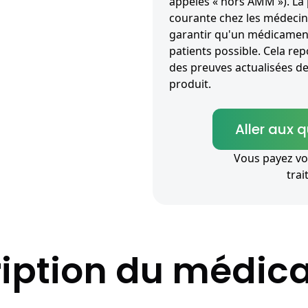
appelés « hors AMM »). La 
courante chez les médecin
garantir qu'un médicamen
patients possible. Cela re
des preuves actualisées de
produit.
Aller aux 
Vous payez vo
tra
iption du médi