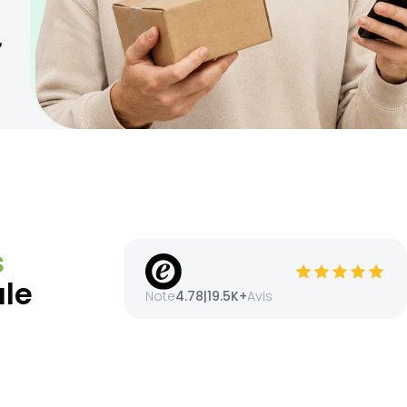
,
s
ale
Note
4.78
|
19.5K+
Avis