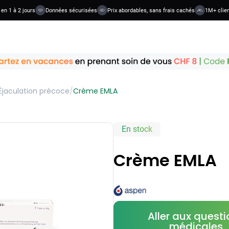
n 1 à 2 jours
Données sécurisées
Prix abordables, sans frais cachés
1M+ client
Éjaculation précoce
/
Crème EMLA
En stock
Crème EMLA
Aller aux quest
médicales