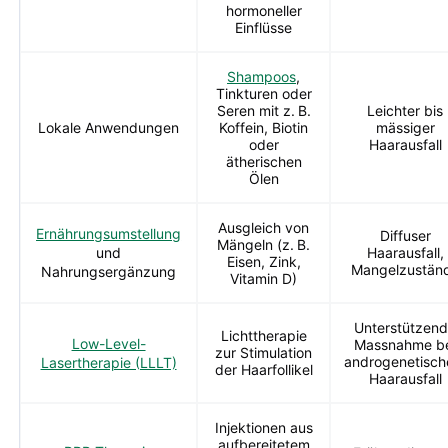
hormoneller
Einflüsse
Shampoos
,
Tinkturen oder
Seren mit z. B.
Leichter bis
Lokale Anwendungen
Koffein, Biotin
mässiger
oder
Haarausfall
ätherischen
Ölen
Ausgleich von
Ernährungsumstellung
Diffuser
Mängeln (z. B.
und
Haarausfall,
Eisen, Zink,
Mangelzustän
Nahrungsergänzung
Vitamin D)
Unterstützen
Lichttherapie
Low-Level-
Massnahme b
zur Stimulation
androgenetisc
Lasertherapie (LLLT)
der Haarfollikel
Haarausfall
Injektionen aus
aufbereitetem