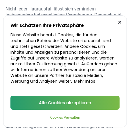
Nicht jeder Haarausfall lässt sich verhindern –
insbesondere bei genetischer Veranlagung. Dennoch gibt
es
zahlreiche Massnahmen
, um das Risiko zu reduzieren
Wir schätzen Ihre Privatsphäre
und das Haar langfristig gesund zu erhalten. Prävention
beginnt mit einem bewussten Lebensstil und einer guten
Diese Website benutzt Cookies, die für den
Kopfhautpflege.
technischen Betrieb der Website erforderlich sind
und stets gesetzt werden. Andere Cookies, um
Inhalte und Anzeigen zu personalisieren und die
Zugriffe auf unsere Website zu analysieren, werden
Tipps zur Vorbeugung von Haarausfall:
nur mit Ihrer Zustimmung gesetzt. Außerdem geben
wir Informationen zu Ihrer Verwendung unserer
Website an unsere Partner für soziale Medien,
Ausgewogene Ernährung
Werbung und Analysen weiter.
Mehr Infos
Vermeidung von Stress
Schonende Haarpflege
Regelmässige Bewegung
Alle Cookies akzeptieren
Gesunder Hormonhaushalt
Ein bewusster Umgang mit dem eigenen Körper,
Cookies Verwalten
regelmässige Kontrolle möglicher Mangelzustände sowie
das frühzeitige Erkennen von Veränderungen können