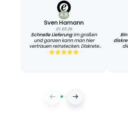
4.8
Sven Hamann
01.03.26
Schnelle Lieferung
Im großen
Bin
und ganzen kann man hier
diskr
vertrauen reinstecken. Diskrete
di
und schnelle Lieferung
Bearb