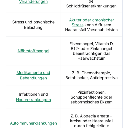
bei
Veränderungen
Schilddrüsenerkrankungen
Akuter oder chronischer
Stress und psychische
Stress
kann diffusem
Belastung
Haarausfall Vorschub leisten
Eisenmangel, Vitamin D,
B12- oder Zinkmangel
Nährstoffmangel
beeinträchtigen das
Haarwachstum
Medikamente und
Z. B. Chemotherapie,
Betablocker, Antidepressiva
Behandlungen
Pilzinfektionen,
Infektionen und
Schuppenflechte oder
Hauterkrankungen
seborrhoisches Ekzem
Z. B. Alopecia areata –
kreisrunder Haarausfall
Autoimmunerkrankungen
durch fehlgeleitete