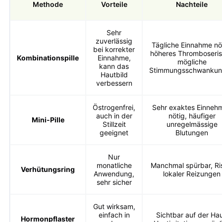
Methode
Vorteile
Nachteile
Sehr
zuverlässig
Tägliche Einnahme nö
bei korrekter
höheres Thromboseris
Kombinationspille
Einnahme,
mögliche
kann das
Stimmungsschwanku
Hautbild
verbessern
Östrogenfrei,
Sehr exaktes Einneh
auch in der
nötig, häufiger
Mini-Pille
Stillzeit
unregelmässige
geeignet
Blutungen
Nur
monatliche
Manchmal spürbar, Ri
Verhütungsring
Anwendung,
lokaler Reizungen
sehr sicher
Gut wirksam,
einfach in
Sichtbar auf der Hau
Hormonpflaster