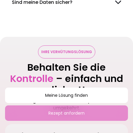
Sind meine Daten sicher?
IHRE VERHÜTUNGSLÖSUNG
Behalten Sie die
Kontrolle
– einfach und
diskret!
Meine Lösung finden
Verhütung sollte zu Ihrem Leben passen – nicht
umgekehrt.
Rezept anfordern