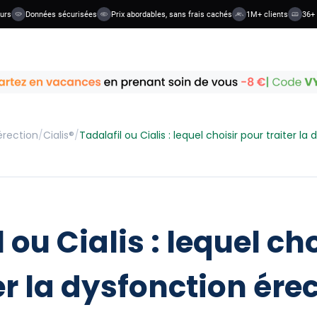
Données sécurisées
Prix abordables, sans frais cachés
1M+ clients
36+ caté
érection
/
Cialis®
/
Tadalafil ou Cialis : lequel choisir pour traiter la
 ou Cialis : lequel ch
er la dysfonction érec