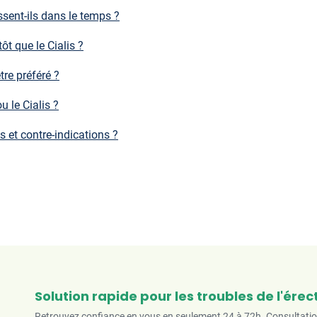
ssent-ils dans le temps ?
ôt que le Cialis ?
tre préféré ?
 le Cialis ?
s et contre-indications ?
Solution rapide pour les troubles de l'érec
Retrouvez confiance en vous en seulement 24 à 72h. Consultation 