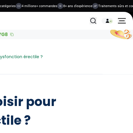
gories
4 millions+ commandes
8+ ans d’expérience
Traitements sûrs et confide
Tous les traitements
 dysfonction érectile ?
oisir pour
tile ?