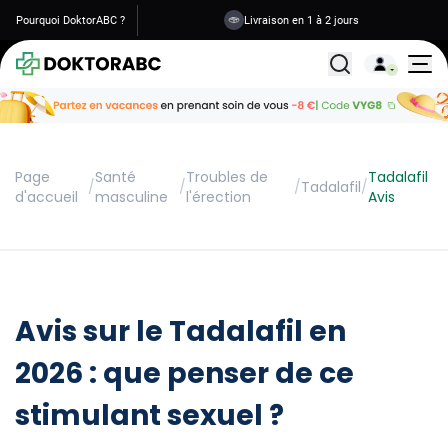
Pourquoi DoktorABC ?
Livraison en 1 à 2 jours
Tous les traitemen
Page
Santé
Troubles de
Tadalafil
/
/
/
Tadalafil
/
d'accueil
masculine
l'érection
Avis
Avis sur le Tadalafil en
2026 : que penser de ce
stimulant sexuel ?