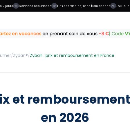
jours
Données sécurisées
Prix abordables, sans frais cachés
1M+ clients
 fumer
/
Zyban®
/
Zyban : prix et remboursement en France
rix et remboursement
en 2026