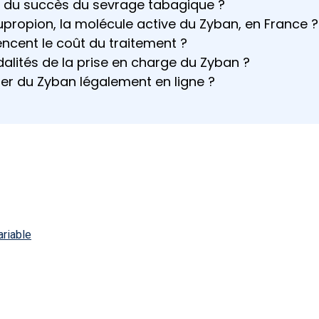
és du succès du sevrage tabagique ?
bupropion, la molécule active du Zyban, en France ?
encent le coût du traitement ?
alités de la prise en charge du Zyban ?
r du Zyban légalement en ligne ?
ariable