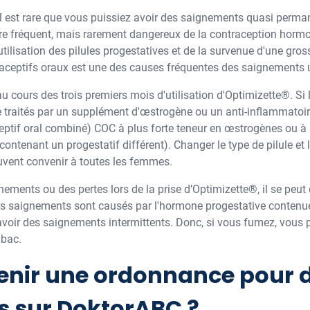
il est rare que vous puissiez avoir des saignements quasi perm
 fréquent, mais rarement dangereux de la contraception hormonal
utilisation des pilules progestatives et de la survenue d'une gros
raceptifs oraux est une des causes fréquentes des saignements
 cours des trois premiers mois d'utilisation d'Optimizette®. Si 
tre traités par un supplément d'œstrogène ou un anti-inflammatoir
eptif oral combiné) COC à plus forte teneur en œstrogènes ou à u
ontenant un progestatif différent). Changer le type de pilule et l
euvent convenir à toutes les femmes.
ements ou des pertes lors de la prise d’Optimizette®, il se peut
r les saignements sont causés par l'hormone progestative contenu
'avoir des saignements intermittents. Donc, si vous fumez, vous
abac.
ir une ordonnance pour de
s sur DoktorABC ?