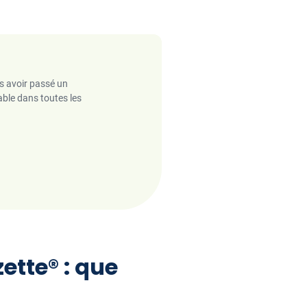
ès avoir passé un
able dans toutes les
tte® : que