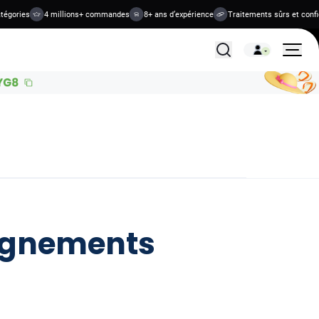
ries
4 millions+ commandes
8+ ans d’expérience
Traitements sûrs et confident
Tous les traitements
saignements