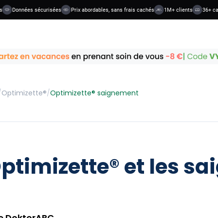
Données sécurisées
Prix abordables, sans frais cachés
1M+ clients
36+ catégo
/
Optimizette®
/
Optimizette® saignement
Optimizette® et les 
de DoktorABC