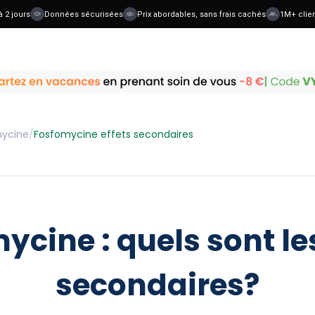
jours
Données sécurisées
Prix abordables, sans frais cachés
1M+ clients
ycine
/
Fosfomycine effets secondaires
ycine : quels sont les
secondaires?