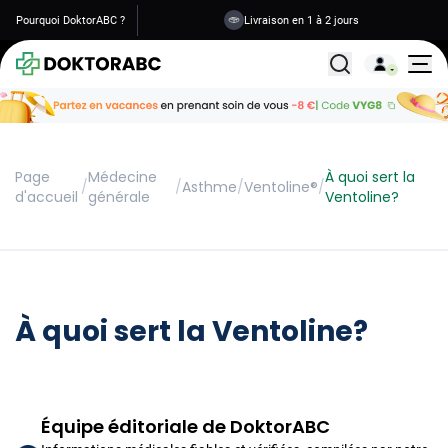
Pourquoi DoktorABC ?
Livraison en 1 à 2 jours
Tous les traitemen
Page
Médecine
À quoi sert la
/
/
Asthme
/
Ventoline®
/
d'accueil
générale
Ventoline?
À quoi sert la Ventoline?
Équipe éditoriale de DoktorABC