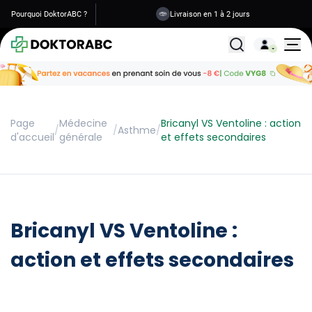
Pourquoi DoktorABC ?
Livraison en 1 à 2 jours
Tous les traitemen
Page
Médecine
Bricanyl VS Ventoline : action
/
/
Asthme
/
d'accueil
générale
et effets secondaires
Bricanyl VS Ventoline :
action et effets secondaires