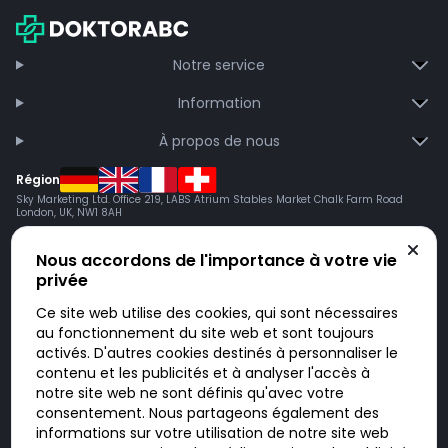
Notre service
Information
À propos de nous
Région
Sky Marketing Ltd. Office 219, LABS Atrium Stables Market Chalk Farm Road
London, UK, NW1 8AH
Nous accordons de l'importance à votre vie
privée
Ce site web utilise des cookies, qui sont nécessaires
au fonctionnement du site web et sont toujours
activés. D'autres cookies destinés à personnaliser le
contenu et les publicités et à analyser l'accès à
Doktorabc.com est une plateforme de mise en relation et n’est pas une
pharmacie en ligne. Nous ne vendons ni ne livrons de médicaments ou
notre site web ne sont définis qu'avec votre
autres produits. Les informations sur les produits, médicaments et prix
consentement. Nous partageons également des
n’ont pas valeur d’offre. Vous êtes responsable du respect des lois en
vigueur dans votre pays. L’utilisation du site se fait à vos risques et sous
informations sur votre utilisation de notre site web
votre responsabilité. Vous visitez et utilisez ce site de votre propre