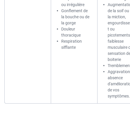
ou irrégulière
Augmentati
Gonflement de
de la soif ou
la bouche ou de
la miction,
la gorge
engourdiss
Douleur
t ou
thoracique
picotements
Respiration
faiblesse
sifflante
musculaire 
sensation d
boiterie
Tremblemen
Aggravation
absence
d'améliorati
de vos
symptômes.