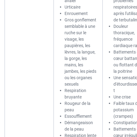
avaler
problèmes
Urticaire
respiratoire
Enrouement
après l'utilis
Gros gonflement
de terbutali
semblable à une
Douleur
ruche sur le
thoracique,
visage, les
fréquence
paupières, les
cardiaque r
lèvres, la langue,
Battements 
la gorge, les
cœur battan
mains, les
ou flottant 
jambes, les pieds
la poitrine
ou les organes
Une sensati
sexuels
d'étourdiss
Respiration
t
bruyante
Une crise
Rougeur de la
Faible taux 
peau
potassium
Essoufflement
(crampes)
Démangeaison
Constipatio
de la peau
Battements 
Respiration lente
cœur irrégul