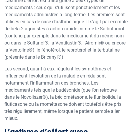
L'asthme d'effort est traité grâce à deux types de
médicaments : ceux qui s’utilisent ponctuellement et les
médicaments administrés à long terme. Les premiers sont
utilisés en cas de crise d'asthme aiguë. Il s'agit par exemple
de bêta-2 agonistes à action rapide comme le Salbutamol
(contenu par exemple dans le médicament du même nom
ou dans le Sultanol®, la Ventilastin®, l’Airomir® ou encore
la Ventoline®), le fénotérol, le reprotérol et la terbutaline
(présente dans le Bricanyl®).
Les second, quant à eux, régulent les symptômes et
influencent l'évolution de la maladie en réduisant
notamment l'inflammation des bronches. Les
médicaments tels que le budésonide (que l’on retrouve
dans le Novoliszer®), la béclométasone, le flunisolide, la
fluticasone ou la mométasone doivent toutefois être pris
très régulièrement, même lorsque le patient semble aller
mieux.
L’asthme d’effort avec