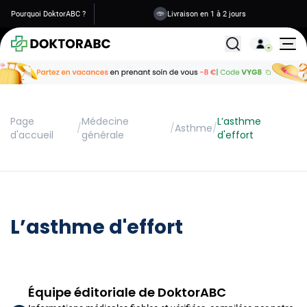
Pourquoi DoktorABC ?
Livraison en 1 à 2 jours
Tous les traitemen
Page
Médecine
L’asthme
/
/
Asthme
/
d'accueil
générale
d'effort
L’asthme d'effort
Équipe éditoriale de DoktorABC