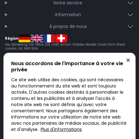
Notre service
Information
À propos de nous
Région
Sky Marketing Ltd. Office 219, LABS Atrium Stables Market Chalk Farm Road
London, UK, NW1 8AH
Nous accordons de l'importance à votre vie
privée
Ce site web utilise des cookies, qui sont nécessaires
au fonctionnement du site web et sont toujours
activés. D'autres cookies destinés à personnaliser le
contenu et les publicités et à analyser l'accès à
Doktorabc.com est une plateforme de mise en relation et n’est pas une
pharmacie en ligne. Nous ne vendons ni ne livrons de médicaments ou
notre site web ne sont définis qu'avec votre
autres produits. Les informations sur les produits, médicaments et prix
consentement. Nous partageons également des
n’ont pas valeur d’offre. Vous êtes responsable du respect des lois en
vigueur dans votre pays. L’utilisation du site se fait à vos risques et sous
informations sur votre utilisation de notre site web
votre responsabilité. Vous visitez et utilisez ce site de votre propre
avec nos partenaires de médias sociaux, de publicité
initiative.
et d'analyse.
Plus d'informations