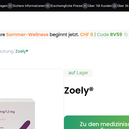
agen
Sichere Informationen
Erschwingliche Preise
Über 1M Kunden
Über 36 K
hütung
/
Zoely®
auf Lager
Zoely®
Zu den medizini