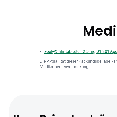
Medi
zoely®-filmtabletten-2-5-mg-01-2019.p
Die Aktuallität dieser Packungsbeilage ka
Medikamentenverpackung.