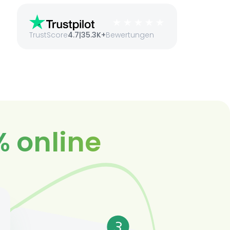
TrustScore
4.7
|
35.3K+
Bewertungen
% online
3