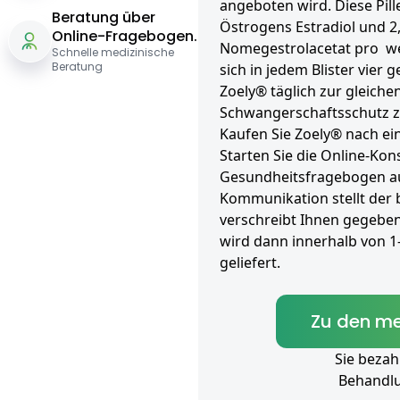
angeboten wird. Diese Pil
Beratung über
Östrogens Estradiol und 
Online-Fragebogen.
Nomegestrolacetat pro wei
Schnelle medizinische
Beratung
sich in jedem Blister vier 
Zoely® täglich zur gleiche
Schwangerschaftsschutz z
Kaufen Sie Zoely® nach ei
Starten Sie die Online-Kons
Gesundheitsfragebogen aus
Kommunikation stellt der
verschreibt Ihnen gegeben
wird dann innerhalb von 
geliefert.
Zu den me
Sie bezah
Behandl