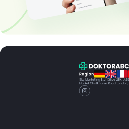
Region
Sky Marketing Ltd. Office 219, LA
Market Chalk Farm Road London,