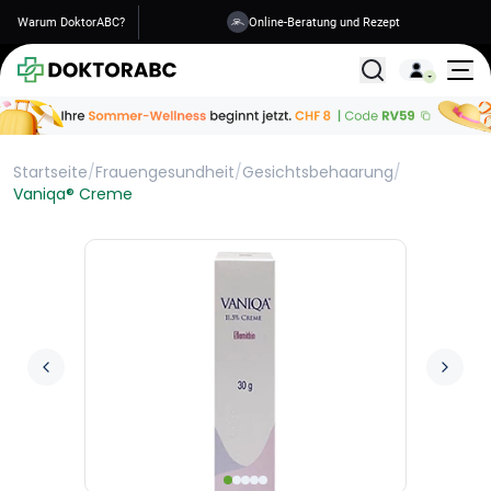
Warum DoktorABC?
Online-Beratung und Rezept
Versand in 1-2 Tagen
Alle Behandlunge
Startseite
/
Frauengesundheit
/
Gesichtsbehaarung
/
Vaniqa® Creme