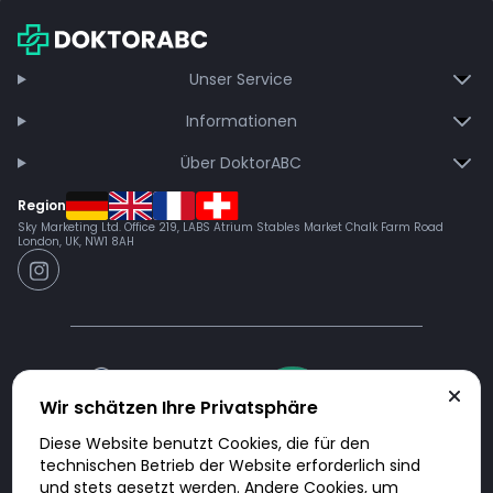
Unser Service
Informationen
Über DoktorABC
Region
Sky Marketing Ltd. Office 219, LABS Atrium Stables Market Chalk Farm Road
London, UK, NW1 8AH
Wir schätzen Ihre Privatsphäre
Diese Website benutzt Cookies, die für den
technischen Betrieb der Website erforderlich sind
und stets gesetzt werden. Andere Cookies, um
Doktorabc.com ist eine Vermittlungsplattform. Doktorabc ist ausdrücklich