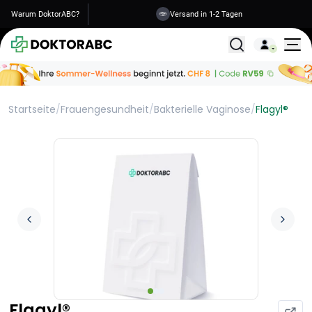
Warum DoktorABC?
Versand in 1-2 Tagen
Alle Behandlunge
Startseite
/
Frauengesundheit
/
Bakterielle Vaginose
/
Flagyl®
Flagyl®