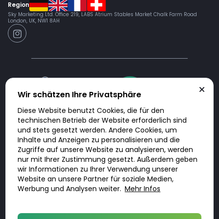
Region
Sky Marketing Ltd. Office 219, LABS Atrium Stables Market Chalk Farm Road
London, UK, NW1 8AH
Wir schätzen Ihre Privatsphäre
Diese Website benutzt Cookies, die für den
technischen Betrieb der Website erforderlich sind
und stets gesetzt werden. Andere Cookies, um
Doktorabc.com ist eine Vermittlungsplattform. Doktorabc ist ausdrücklich
keine Internetapotheke. Doktorabc bietet keine Medikamente oder
Inhalte und Anzeigen zu personalisieren und die
sonstige Produkte an oder liefert diese. Jegliche Informationen zu
Produkten, Medikamenten und Preisen auf der Internetseite beinhalten
Zugriffe auf unsere Website zu analysieren, werden
kein Angebot von Doktorabc an Sie. Für die Einhaltung der in Ihrem Land
nur mit Ihrer Zustimmung gesetzt. Außerdem geben
geltenden Gesetze und sonstigen Rechtsvorschriften sind Sie als Nutzer
selbst verantwortlich. Die Nutzung unseres Services auf Doktorabc durch
wir Informationen zu Ihrer Verwendung unserer
Sie erfolgt auf eigenes Risiko und in eigener Verantwortung. Sie erklären,
Website an unsere Partner für soziale Medien,
diese Internetseite aus eigener Initiative zu besuchen und zu nutzen.
Werbung und Analysen weiter.
Mehr Infos
© 2026 DoktorABC.com