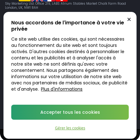
Sky Marketing Ltd. Office 219, LABS Atrium Stables Market Chalk Farm Road
London, UK, NW1 8AH
Nous accordons de l'importance à votre vie
privée
Ce site web utilise des cookies, qui sont nécessaires
au fonctionnement du site web et sont toujours
activés. D'autres cookies destinés à personnaliser le
contenu et les publicités et à analyser l'accès à
Doktorabc.com est une plateforme de mise en relation et n’est pas une
pharmacie en ligne. Nous ne vendons ni ne livrons de médicaments ou
notre site web ne sont définis qu'avec votre
autres produits. Les informations sur les produits, médicaments et prix
consentement. Nous partageons également des
n’ont pas valeur d’offre. Vous êtes responsable du respect des lois en
vigueur dans votre pays. L’utilisation du site se fait à vos risques et sous
informations sur votre utilisation de notre site web
votre responsabilité. Vous visitez et utilisez ce site de votre propre
avec nos partenaires de médias sociaux, de publicité
initiative.
et d'analyse.
Plus d'informations
© 2026 DoktorABC.com
Accepter tous les cookies
Gérer les cookies
Traitements sûrs et confidentiels