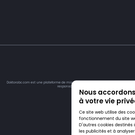
Doktorabc.com est une plateforme de mise en relation et n’est pas une pharmacie 
responsable du respect des lois en vigueur dans vot
Nous accordons
à votre vie priv
Ce site web utilise des coo
fonctionnement du site we
D'autres cookies destinés 
les publicités et à analyse