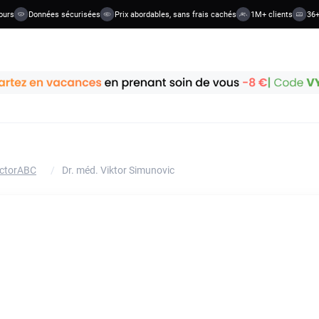
urs
Données sécurisées
Prix abordables, sans frais cachés
1M+ clients
36+ 
octorABC
/
Dr. méd. Viktor Simunovic