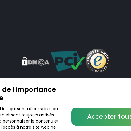
en ligne. Nous ne vendons ni ne livrons de médicaments ou autres produits. Les infor
re pays. L’utilisation du site se fait à vos risques et sous votre responsabilité. Vous vis
 de l'importance
ée
kies, qui sont nécessaires au
b et sont toujours activés.
Accepter tous
© 2026 DoktorABC.com
à personnaliser le contenu et
r l'accès à notre site web ne