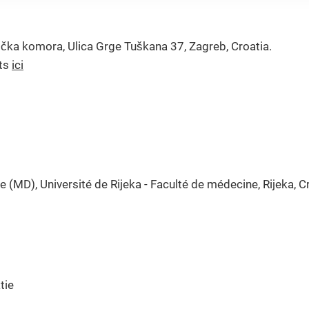
ička komora, Ulica Grge Tuškana 37, Zagreb, Croatia.
nts
ici
(MD), Université de Rijeka - Faculté de médecine, Rijeka, C
tie