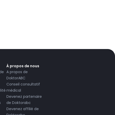
À propos de nous
 de
A propos de
DoktorABC
Conseil consultatif
lité
médical
Devenez partenaire
s
de Doktorabc
Devenez affilié de