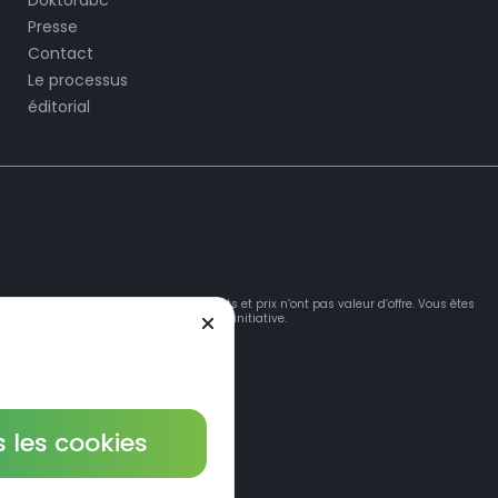
Doktorabc
Presse
Contact
Le processus
éditorial
mations sur les produits, médicaments et prix n’ont pas valeur d’offre. Vous êtes
itez et utilisez ce site de votre propre initiative.
 les cookies