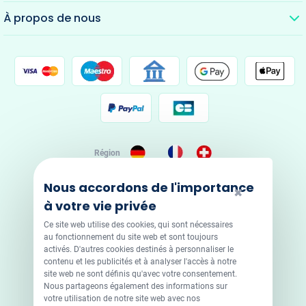
À propos de nous
Région
Nous accordons de l'importance
Sky Marketing Ltd. Office 219, LABS Atrium Stables
✖
Market Chalk Farm Road London, UK, NW1 8AH
à votre vie privée
Ce site web utilise des cookies, qui sont nécessaires
Certifications de sécurité
au fonctionnement du site web et sont toujours
activés. D'autres cookies destinés à personnaliser le
contenu et les publicités et à analyser l'accès à notre
site web ne sont définis qu'avec votre consentement.
Nous partageons également des informations sur
votre utilisation de notre site web avec nos