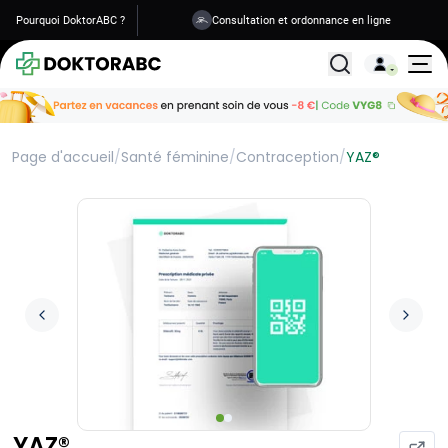
Pourquoi DoktorABC ?
Consultation et ordonnance en ligne
Livraison en 1 à 2 jours
Tous les traitemen
Page d'accueil
/
Santé féminine
/
Contraception
/
YAZ®
YAZ®