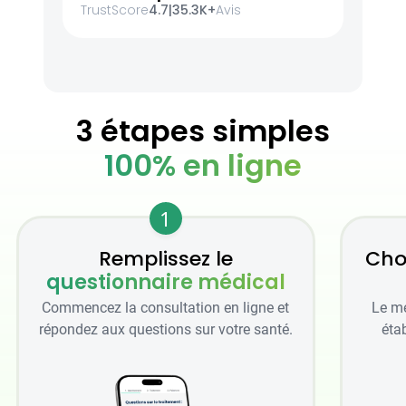
TrustScore
4.7
|
35.3K+
Avis
3 étapes simples
100% en ligne
1
Remplissez le
Cho
questionnaire médical
Commencez la consultation en ligne et
Le mé
répondez aux questions sur votre santé.
étab