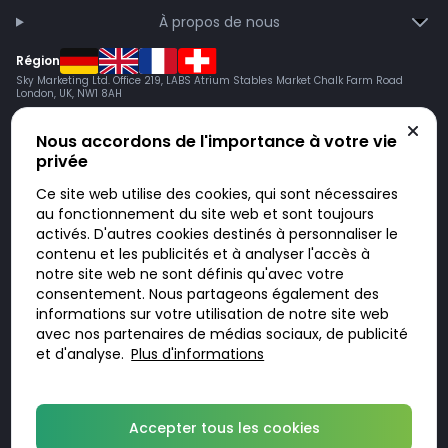
À propos de nous
Région
Sky Marketing Ltd. Office 219, LABS Atrium Stables Market Chalk Farm Road
London, UK, NW1 8AH
Nous accordons de l'importance à votre vie
privée
Ce site web utilise des cookies, qui sont nécessaires
au fonctionnement du site web et sont toujours
activés. D'autres cookies destinés à personnaliser le
contenu et les publicités et à analyser l'accès à
Doktorabc.com est une plateforme de mise en relation et n’est pas une
pharmacie en ligne. Nous ne vendons ni ne livrons de médicaments ou
notre site web ne sont définis qu'avec votre
autres produits. Les informations sur les produits, médicaments et prix
consentement. Nous partageons également des
n’ont pas valeur d’offre. Vous êtes responsable du respect des lois en
vigueur dans votre pays. L’utilisation du site se fait à vos risques et sous
informations sur votre utilisation de notre site web
votre responsabilité. Vous visitez et utilisez ce site de votre propre
avec nos partenaires de médias sociaux, de publicité
initiative.
et d'analyse.
Plus d'informations
© 2026 DoktorABC.com
Accepter tous les cookies