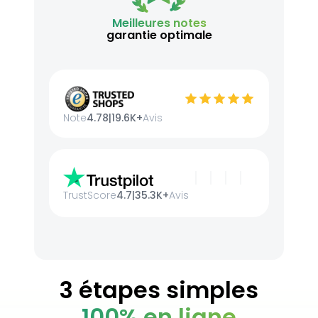
Meilleures notes
garantie optimale
Note
4.78
|
19.6K+
Avis
TrustScore
4.7
|
35.3K+
Avis
3 étapes simples
100% en ligne