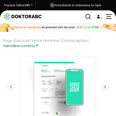
Pourquoi DoktorABC ?
Consultation et ordonnance en ligne
Livraison en 1 à 2 jours
Tous les traitemen
Page d'accueil
/
Santé féminine
/
Contraception
/
Varnoline continu ®