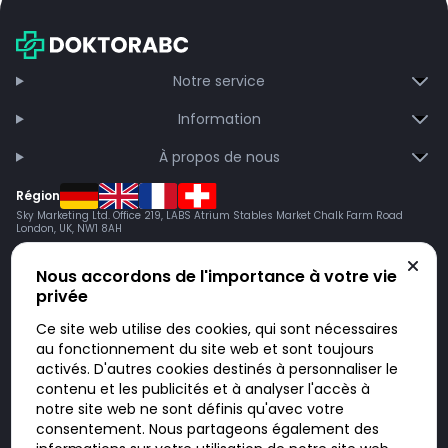
Notre service
Information
À propos de nous
Région
Sky Marketing Ltd. Office 219, LABS Atrium Stables Market Chalk Farm Road
London, UK, NW1 8AH
Nous accordons de l'importance à votre vie
privée
Ce site web utilise des cookies, qui sont nécessaires
au fonctionnement du site web et sont toujours
activés. D'autres cookies destinés à personnaliser le
contenu et les publicités et à analyser l'accès à
Doktorabc.com est une plateforme de mise en relation et n’est pas une
pharmacie en ligne. Nous ne vendons ni ne livrons de médicaments ou
notre site web ne sont définis qu'avec votre
autres produits. Les informations sur les produits, médicaments et prix
consentement. Nous partageons également des
n’ont pas valeur d’offre. Vous êtes responsable du respect des lois en
vigueur dans votre pays. L’utilisation du site se fait à vos risques et sous