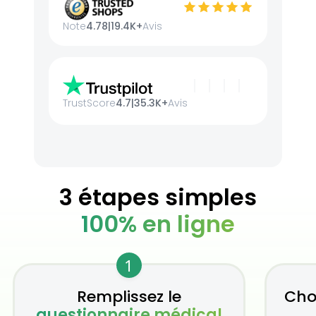
Note
4.78
|
19.4K+
Avis
TrustScore
4.7
|
35.3K+
Avis
3 étapes simples
100% en ligne
1
Remplissez le
Cho
questionnaire médical