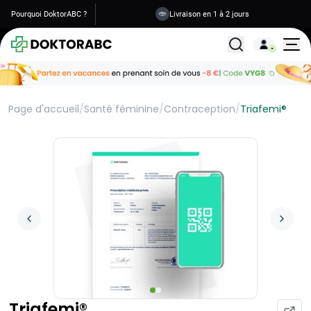
Pourquoi DoktorABC ?
Livraison en 1 à 2 jours
Tous les traitemen
Page d'accueil
/
Santé féminine
/
Contraception
/
Triafemi®
Triafemi®