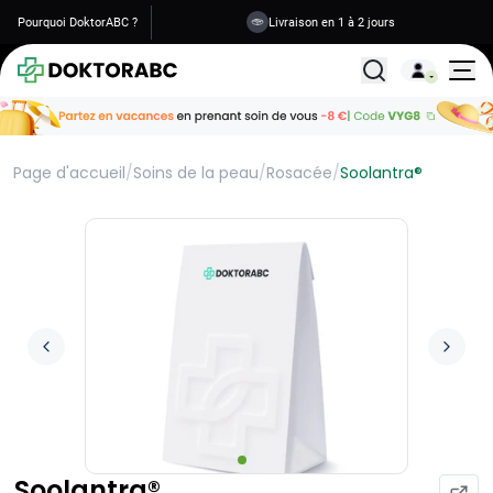
Pourquoi DoktorABC ?
Livraison en 1 à 2 jours
Tous les traitemen
Page d'accueil
/
Soins de la peau
/
Rosacée
/
Soolantra®
Soolantra®