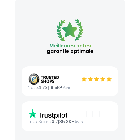
Meilleures notes
garantie optimale
Note
4.78
|
19.5K+
Avis
TrustScore
4.7
|
35.3K+
Avis