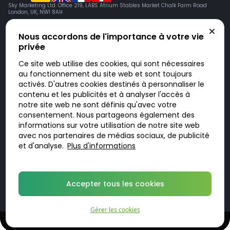
Sky Marketing Ltd. Office 219, LABS Atrium Stables Market Chalk Farm Road
London, UK, NW1 8AH
Nous accordons de l'importance à votre vie
privée
Ce site web utilise des cookies, qui sont nécessaires
au fonctionnement du site web et sont toujours
activés. D'autres cookies destinés à personnaliser le
contenu et les publicités et à analyser l'accès à
Doktorabc.com est une plateforme de mise en relation et n’est pas une
pharmacie en ligne. Nous ne vendons ni ne livrons de médicaments ou
notre site web ne sont définis qu'avec votre
autres produits. Les informations sur les produits, médicaments et prix
consentement. Nous partageons également des
n’ont pas valeur d’offre. Vous êtes responsable du respect des lois en
vigueur dans votre pays. L’utilisation du site se fait à vos risques et sous
informations sur votre utilisation de notre site web
votre responsabilité. Vous visitez et utilisez ce site de votre propre
avec nos partenaires de médias sociaux, de publicité
initiative.
et d'analyse.
Plus d'informations
© 2026 DoktorABC.com
Accepter tous les cookies
Gérer les cookies
Traitements sûrs et confidentiels